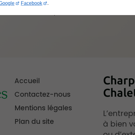
Google
Facebook
.
re volonté d’allier performance,
Charp
Accueil
Chalet
Contactez-nous
Mentions légales
L’entre
Plan du site
à bien v
ou d’ex