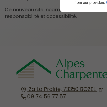
from our providers
Ce nouveau site incarne nos valeurs et not
responsabilité et accessibilité.
Za La Prairie,
73350
BOZEL
09 74 56 77 57