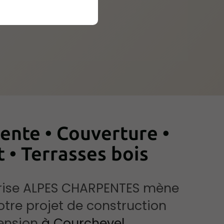
ente • Couverture •
 • Terrasses bois
prise ALPES CHARPENTES mène
otre projet de construction
tension
à Courchevel
.