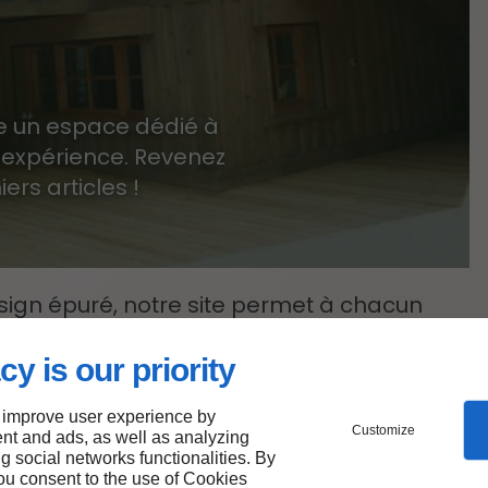
e un espace dédié à
d'expérience. Revenez
ers articles !
esign épuré, notre site permet à chacun
 et informations. Nous avons également
nt les meilleures pratiques d’accessibilité
cy is our priority
pleinement.
 improve user experience by
Customize
nt and ads, as well as analyzing
avons optimisé notre site pour réduire
ng social networks functionalities. By
you consent to the use of Cookies