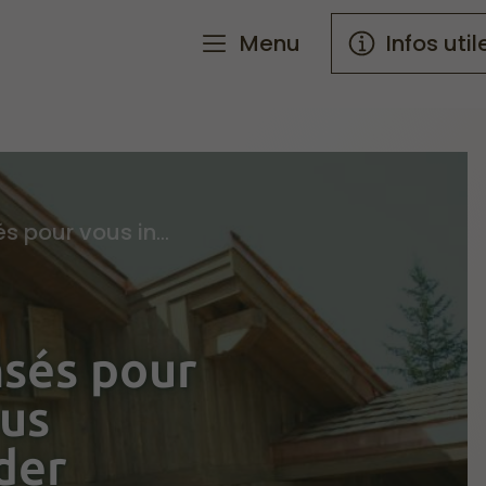
Menu
Infos util
Des contenus pensés pour vous informer, vous inspirer, vous guider
sés pour
ous
ider