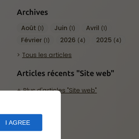
Archives
Août
Juin
Avril
(1)
(1)
(1)
Février
2026
2025
(1)
(4)
(4)
Tous les articles
Articles récents "Site web"
Plus d'articles "Site web"
I AGREE