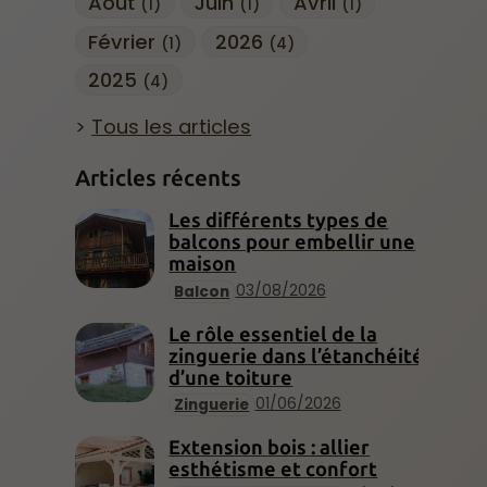
Août
Juin
Avril
(1)
(1)
(1)
Février
2026
(1)
(4)
2025
(4)
Tous les articles
Articles récents
Les différents types de
balcons pour embellir une
maison
03/08/2026
Balcon
Le rôle essentiel de la
zinguerie dans l’étanchéité
d’une toiture
01/06/2026
Zinguerie
Extension bois : allier
esthétisme et confort