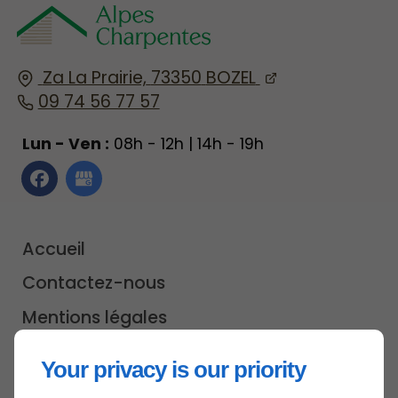
Za La Prairie,
73350
BOZEL
09 74 56 77 57
Lun - Ven :
08h - 12h | 14h - 19h
Accueil
Contactez-nous
Mentions légales
Plan du site
Your privacy is our priority